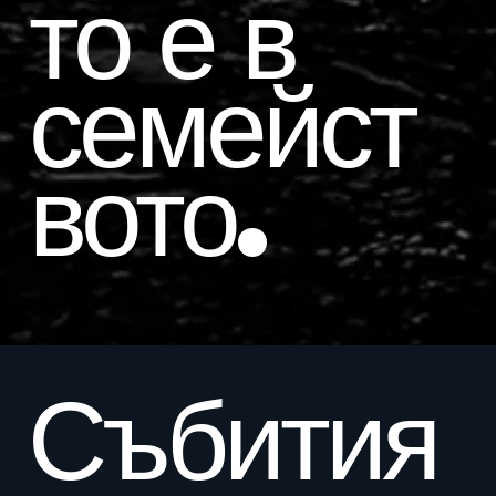
то е в
семейст
вото.
Събития