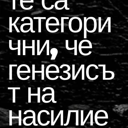
категори
чни, че
генезисъ
т на
насилие