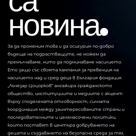
са
ЛИ ГО?
новина.
За да променим това и да осигурим по-добро
бъдеще на подрастващите, не можем да
премълчаваме, нито да подминаваме насилието.
Ето защо със своята кампания за превенция на
насилието над и сред деца в България фондация
ДЕТСТВОТО Е ЗА СМЯХ, НЕ ЗА
„Лъчезар Цоцорков“ ангажира гражданското
общество, институциите и медиите с акцент
СТРАХ.
върху споделената отговорност, силната
координация между заинтересованите страни и
За кампанията
последователните и целенасочени политики,
които поставят в центъра добруването на
децата и създаването на безопасна среда за тях.