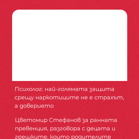
Психолог: най-голямата защита
срещу наркотиците не е страхът,
а доверието
Цветомир Стефанов за ранната
превенция, разговора с децата и
грешките, които родителите