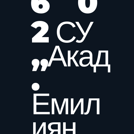
6
0
2 СУ
„Акад
.
Емил
иян