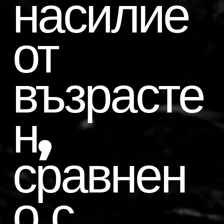
насилие
от
възрасте
н,
сравнен
о с