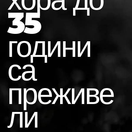
35
години
са
преживе
ли