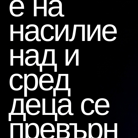
е на
насилие
над и
сред
деца се
превърн