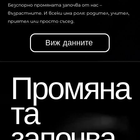
Безспорно промяната започва от нас –
възрастните. И всеки има роля: родител, учител,
приятел или просто съсед.
Виж данните
Промяна
та
започва