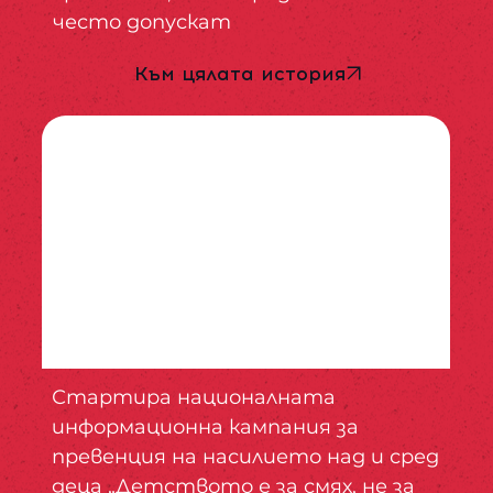
често допускат
Към цялата история
Стартира националната
информационна кампания за
превенция на насилието над и сред
деца „Детството е за смях, не за