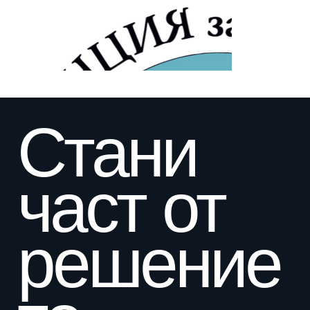
и
Стани
част от
решение