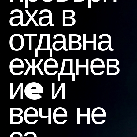
аха в
отдавна
ежеднев
иe и
НАСИЛИЕТ
вече не
О.
ВИЖДАМЕ