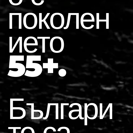
поколен
ието
55+.
Българи
те са