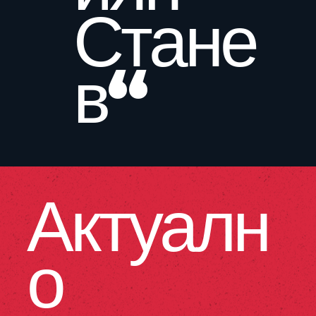
Стане
в“
Актуалн
о